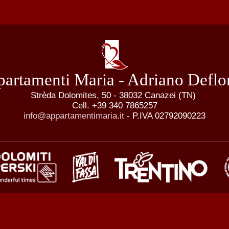
artamenti Maria - Adriano Deflo
Strèda Dolomites, 50 - 38032 Canazei (TN)
Cell. +39 340 7865257
info@appartamentimaria.it
- P.IVA 02792090223