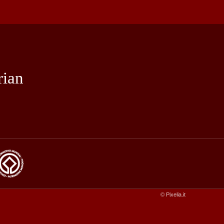
rian
© Pixelia.it