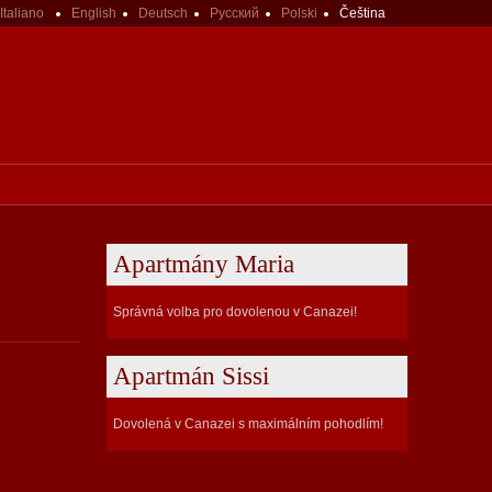
Italiano
English
Deutsch
Русский
Polski
Čeština
Apartmány Maria
Správná volba pro dovolenou v Canazei!
Apartmán Sissi
Dovolená v Canazei s maximálním pohodlím!